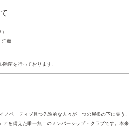
いて
り）
・消毒
ル除菌を行っております。
て
LUBは、イノベーティブ且つ先進的な人々が一つの屋根の下に集
ェアを備えた唯一無二のメンバーシップ・クラブです。本来