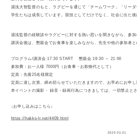
湯浅大智監督のもと、ラグビーを通じて「チームワーク」「リーダ
学生たちは成長しています。競技としてだけでなく、社会に出た後
湯浅監督の経験談やラグビーに対する熱い思いを聞きながら、参加
講演会後は、懇親会でお食事を楽しみながら、先生や他の参加者と
プログラム/講演会:17:30 START 　懇親会:19:30 ～ 21:00  　

参加費：お一人様 7000円（お食事・お飲物代として） 

定員：先着25名様限定

定員に達し次第、締め切らせていただきますので、お早めにお申し込
本イベントの撮影・ 録音・録画行為につきましては、一切禁止と
↓お申し込みはこちら↓
https://hakko-lr.net/4409.html
2025.03.31