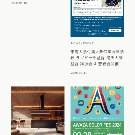
2025.05.15
NEWS
EVENT
東海大学付属大阪仰星高等学
校 ラグビー部監督 湯浅大智
監督 講演会 & 懇親会開催
2025.03.31