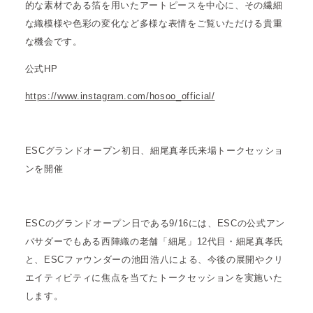
的な素材である箔を用いたアートピースを中心に、その繊細
な織模様や色彩の変化など多様な表情をご覧いただける貴重
な機会です。
公式HP
https://www.instagram.com/hosoo_official/
ESCグランドオープン初日、細尾真孝氏来場トークセッショ
ンを開催
ESCのグランドオープン日である9/16には、ESCの公式アン
バサダーでもある⻄陣織の⽼舗「細尾」12代⽬・細尾真孝氏
と、ESCファウンダーの池田浩八による、今後の展開やクリ
エイティビティに焦点を当てたトークセッションを実施いた
します。