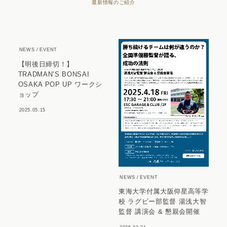
最新情報のご紹介
NEWS
EVENT
【明後日締切！】
TRADMAN’S BONSAI
OSAKA POP UP ワークシ
ョップ
2025.05.15
NEWS
EVENT
東海大学付属大阪仰星高等学
校 ラグビー部監督 湯浅大智
監督 講演会 & 懇親会開催