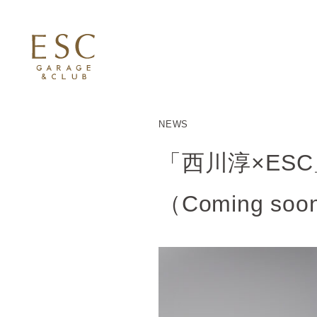
NEWS
「西川淳×ES
（Coming soo